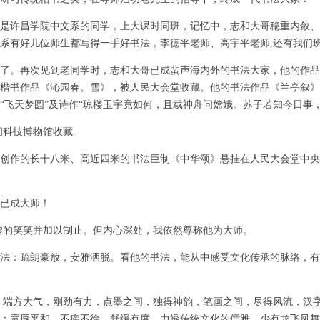
许昌学院中文系的同学，上大课时同班，记忆中，志和大哥稳重内敛、
系有好几位师生都写得一手好书法，李德平老师、高宇平老师,还有我们
。再次见到老同学时，志和大哥已成蜚声海内外的书法大家，他的作品
他的楷书作品《沁园春。雪》，被人民大会堂收藏。他的书法作品《兰亭叙
“飞天梦圆”及诗作“琼楼玉宇竟如何，且载神舟问嫦娥。苏子若知今日事
科技博物馆收藏.
他创作的长十八米、高近四米的书法巨制《中华颂》悬挂在人民大会堂中
成大师！
的笑笑并加以制止。但内心深处，我依然尊称他为大师。
疏朗豪放，安雅洒脱。看他的书法，能从中感受文化传承的脉络，有
端方大气，刚劲有力，点墨之间，独得神韵，笔画之间，尽得风流，汉
：宽厚平和，不疾不徐，舒缓有度，力透传统文化的儒雅，少有龙飞凤舞