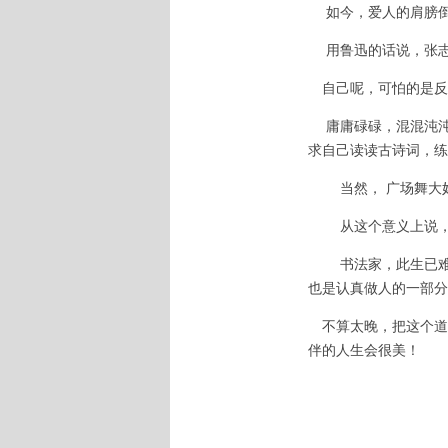
如今，爱人的肩膀倒
用鲁迅的话说，张志
自己呢，可怕的是反
庸庸碌碌，混混沌沌
求自己读读古诗词，练
当然， 广场舞大妈
从这个意义上说，我
书法家，此生已难成
也是认真做人的一部分
不算太晚，把这个道
伴的人生会很美！