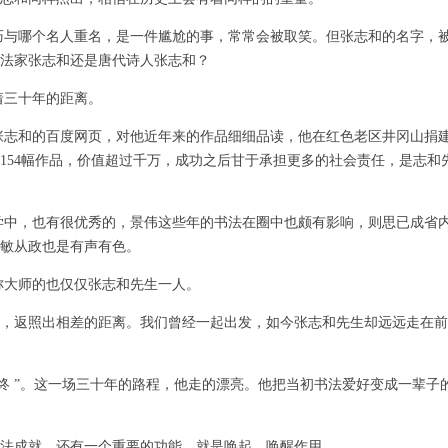
与哪个名人重名，是一件尴尬的事，常常会被取笑。但张志和的名字，
法家张志和还是唐代诗人张志和？
三十年的距离。
志和的百度网页，对他近年来的作品细细品读，他在红色老区井冈山捐
154幅作品，价值超过千万，成功之后甘于承担更多的社会责任，是志和
中，也有很优秀的，景伟这些年的书法在圈中也颇有影响，则思已成省
敏从政也是有声有色。
大师的也仅仅张志和先生一人。
，返照出相差的距离。我们曾经一起出发，如今张志和先生却远远走在前
 ”。这一场三十年的路程，他走的漂亮。他把当初书法爱好变成一辈子
就，还有一个重要的功能，就是唤起、唤醒作用。