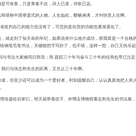
是可依靠，只是青春不在，诗人已老，诗歌已远。
和堪称中国脊梁式的人物。人生如此，酣畅淋漓，才叫快意人生啊。
省批判自己的能力也没有了，可悲的是欣赏的功能也逐渐退化了。
，就走到了知天命的年纪，如果说有什么地方成功，那我算是一个合格
练钢笔毛笔书法，关键能把字写好了，也不错，这样一想，自己又快乐起
与书法大家难同日而语；而 蹉跎三十年与奋斗三十年的结局也早已注定
们与张志和先生的距离，又岂止三十年啊。
，但至少还可以成为一个爱好者，时刻提醒自己：认认真真地把人前人
。
理传递给后辈们，明天就带着侄子、外甥去博物馆看志和先生的书法展，