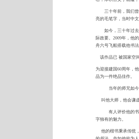
三十年前，我们曾是
亮的毛笔字，当时中文
如今，三十年过去了
际政要。2009年，
舟六号飞船搭载他书法
该作品已 被国家空间
为迎接建国60周年，
品为一件绝品佳作。
当年的师兄如今已
叫他大师，他会谦虚
有人评价他的书法：
字独有的魅力。
他的楷书秉承传统，
的书法，亦如他的为人