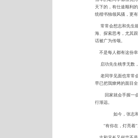
天下的，有仕途顺利的
统楷书独领风骚，更有
常常会想志和先生能
海、探索思考，尤其跟
话被广为传颂。
不是每人都有这份幸
启功先生桃李无数，
老同学见面也常常会
早已把我燎烤的面目全
回家就会手握一会儿
行渐远。
如今，张志和先生
“有你在，灯亮着”
志和兄长又何尝不是