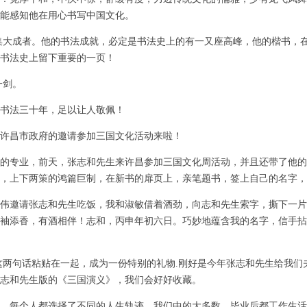
能感知他在用心书写中国文化。
大成者。他的书法成就，必定是书法史上的有一又座高峰，他的楷书，
国书法史上留下重要的一页！
剑。
法三十年，足以让人敬佩！
许昌市政府的邀请参加三国文化活动来啦！
业，前天，张志和先生来许昌参加三国文化周活动，并且还带了他的
，上下两策的鸿篇巨制，在新书的扉页上，亲笔题书，签上自己的名字，
伟邀请张志和先生吃饭，我和淑敏借着酒劲，向志和先生索字，撕下一片
袖添香，有酒相伴！志和，丙申年初六日。巧妙地蕴含我的名字，信手拈
两句话粘贴在一起，成为一份特别的礼物.刚好是今年张志和先生给我们
志和先生版的《三国演义》，我们会好好收藏。
。每个人都选择了不同的人生轨迹。我们中的大多数，毕业后都工作生活