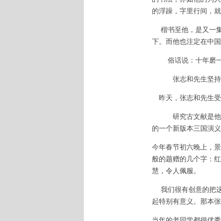
的浮躁，字里行间，就
楷书至他，是又一集
下。而他也注定在中
俗话说：十年磨一
张志和先生坚持书
昨天，张志和先生受
研究古文献是他的专
的一个新版本三国演义
今年春节初六晚上，景
般的题赠的几个字：红
慧，令人佩服。
我们很有创意的把这
起特别有意义。那本张
当年的老同学都很优秀