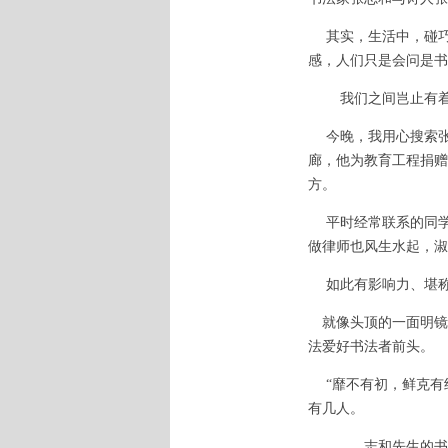
其实，生活中，碰巧
感，人们只是会问是书
我们之间岂止有着
今晚，我用心搜索张
廊，他为教育工程捐赠
方。
平时经常联系的同学
做律师也风生水起，淑
如此有影响力、堪称
就像头顶的一面明镜
法爱好书法者前头。
“靡不有初，鲜克有终
有几人。
志和先生的书法成