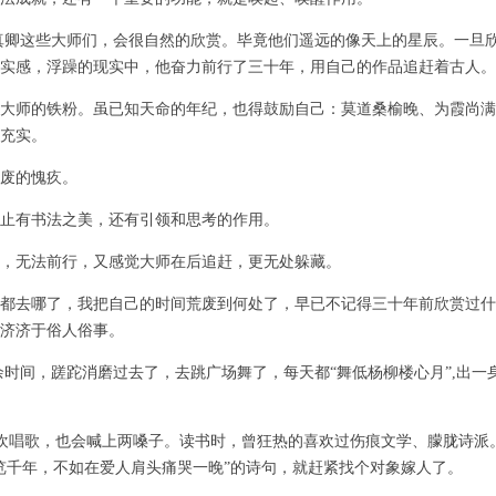
卿这些大师们，会很自然的欣赏。毕竟他们遥远的像天上的星辰。一旦
踏实感，浮躁的现实中，他奋力前行了三十年，用自己的作品追赶着古人
大师的铁粉。虽已知天命的年纪，也得鼓励自己：莫道桑榆晚、为霞尚满
充实。
废的愧疚。
止有书法之美，还有引领和思考的作用。
，无法前行，又感觉大师在后追赶，更无处躲藏。
都去哪了，我把自己的时间荒废到何处了，早已不记得三十年前欣赏过什
济济于俗人俗事。
间，蹉跎消磨过去了，去跳广场舞了，每天都“舞低杨柳楼心月”,出一
唱歌，也会喊上两嗓子。读书时，曾狂热的喜欢过伤痕文学、朦胧诗派
览千年，不如在爱人肩头痛哭一晚”的诗句，就赶紧找个对象嫁人了。