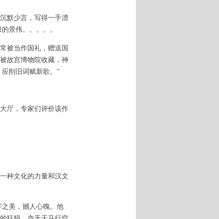
沉默少言，写得一手漂
班的景伟。。。。。
常被当作国礼，赠送国
》被故宫博物院收藏，神
，应削旧词赋新歌。”
央大厅，专家们评价该作
一种文化的力量和汉文
字之美，撼人心魄。他
的狂狷，亦无天马行空