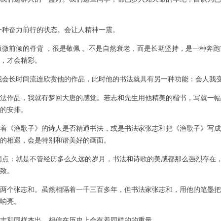
种奋力前行的状态。会让人精神一震。
前倾的脊背 ，很是敬佩 。不是自然衰老，而是长期坚持，是一种奔跑
，才会精彩。
会长时间流连欣赏他的作品，此时他的书法就具有另一种功能：会人我
法作品，我就有梦回大唐的感觉。若志和先生用他精美的楷书，写就一幅
的安排。
着《渔歌子》的诗人是否精通书法，或是书法家张志和把《渔歌子》写成
的相遇，会是特别和谐美好的画面。
：就是不管经历多么久远的岁月，书法和诗歌的美感都那么强烈存在，
致。
个张志和。虽然相隔着一千三百多年，但书法家张志和，用他的笔墨把
响亮。
志和同样杰出，相信在历史上会有着同样的的重量。