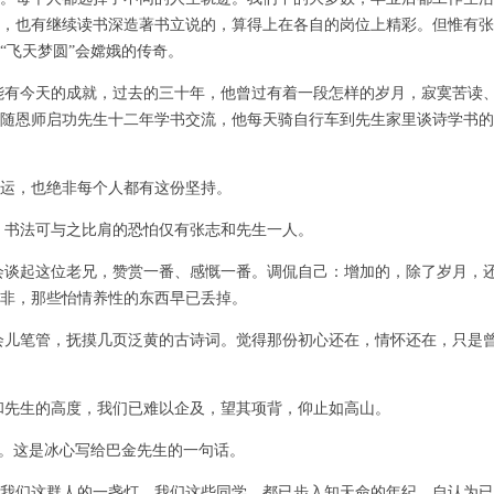
，也有继续读书深造著书立说的，算得上在各自的岗位上精彩。但惟有张
“飞天梦圆”会嫦娥的传奇。
有今天的成就，过去的三十年，他曾过有着一段怎样的岁月，寂寞苦读
随恩师启功先生十二年学书交流，他每天骑自行车到先生家里谈诗学书的
运，也绝非每个人都有这份坚持。
书法可与之比肩的恐怕仅有张志和先生一人。
谈起这位老兄，赞赏一番、感慨一番。调侃自己：增加的，除了岁月，
非，那些怡情养性的东西早已丢掉。
笔管，抚摸几页泛黄的古诗词。觉得那份初心还在，情怀还在，只是曾
的高度，我们已难以企及，望其项背，仰止如高山。
。这是冰心写给巴金先生的一句话。
我们这群人的一盏灯。我们这些同学，都已步入知天命的年纪，自认为已