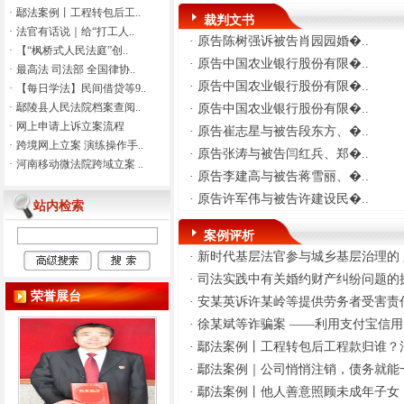
第九十五条之规定，现依法向你
·
鄢法案例丨工程转包后工..
裁判文书
（们）公告送达（2026）豫1024
·
法官有话说｜给“打工人..
·
原告陈树强诉被告肖园园婚�..
执1340号之一执行裁定书，自公
·
【“枫桥式人民法庭”创..
·
原告中国农业银行股份有限�..
告之日起30日内向本院领取上述
·
最高法 司法部 全国律协..
文书，逾期即视为送达。 特
·
原告中国农业银行股份有限�..
·
【每日学法】民间借贷等9..
此公告
·
鄢陵县人民法院档案查阅..
·
原告中国农业银行股份有限�..
·
网上申请上诉立案流程
·
原告崔志星与被告段东方、�..
二〇二六年八月七日 地址：鄢
·
跨境网上立案 演练操作手..
·
原告张涛与被告闫红兵、郑�..
陵县锦华路鄢陵县人民法院执行
·
河南移动微法院跨域立案 ..
局
·
原告李建高与被告蒋雪丽、�..
联系电话：
·
原告许军伟与被告许建设民�..
站内检索
0374-7263205 邮编：461200
·
（2026）豫1024执956号 于占
案例评析
淼： 本院受理的中国邮政储
·
新时代基层法官参与城乡基层治理的 路
蓄银行股份有限公司鄢陵县支行
·
司法实践中有关婚约财产纠纷问题的探
申请于占淼、丁培艳金融借款合
荣誉展台
同纠纷一案，依照《中华人民共
·
安某英诉许某岭等提供劳务者受害责任
和国民事诉讼法》第九十五条之
·
徐某斌等诈骗案 ——利用支付宝信用免
规定，现依法向你（们）公告送
·
鄢法案例丨工程转包后工程款归谁？法
达（2026）豫1024执956号执行裁
·
鄢法案例｜公司悄悄注销，债务就能一
定书，自公告之日起30日内向本
院领取上述文书，逾期即视为送
·
鄢法案例丨他人善意照顾未成年子女，