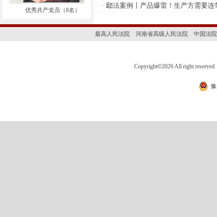
达。 特此公告
·
鄢法案例丨产品爆雷！生产方需要连带
优秀共产党员（8名）
二〇二六年八月
七日 地址：鄢陵县锦华路鄢陵县
最高人民法院
河南省高级人民法院
中国法院
人民法院执行局
联系电话：0374-7263205 邮
Copyright
©
2026 All right 
编：461200
·
（2026）豫1024执1304号 钱书
豫
霞： 本院受理的中国邮政储
蓄银行股份有限公司鄢陵县支行
申请钱书霞金融借款合同纠纷一
案，依照《中华人民共和国民事
诉讼法》第九十五条之规定，现
依法向你（们）公告送达（202
6）豫1024执1304号执行裁定书，
自公告之日起30日内向本院领取
上述文书，逾期即视为送达。
特此公告
二〇二六年八月七日 地
址：鄢陵县锦华路鄢陵县人民法
院执行局