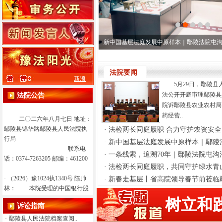
·
（2026）豫1024执恢90号 潘俊
杰： 本院受理的中国农业银
行股份有限公司鄢陵县支行与潘
俊杰金融借款合同纠纷一案，依
照《中华人民共和国民事诉讼
新中国基层法庭发展中原样本｜鄢陵法院屯沟法
法》第九十五条之规定，现依法
向你（们）公告送达（2026）豫1
024执恢90号之一执行裁定书，自
法院要闻
新浪
公告之日起30日内向本院领取上
5月29日，鄢陵县
述文书，逾期即视为送达。
法公开开庭审理鄢陵县
法院公告
特此公告
院诉鄢陵县农业农村局
药经营..
二〇二六年八月七日 地址：
鄢陵县锦华路鄢陵县人民法院执
·
法检两长同庭履职 合力守护农资安全
行局
·
新中国基层法庭发展中原样本｜鄢陵法
联系电
·
一条线索，追溯70年｜鄢陵法院屯沟法
话：0374-7263205 邮编：461200
·
法检两长同庭履职，共同守护绿水青
·
（2026）豫1024执1340号 陈帅
·
新春走基层丨省高院领导春节前莅临鄢
林： 本院受理的中国银行股
份有限公司鄢陵支行申请陈帅林
树立和
诉讼指南
金融借款合同纠纷一案，依照
《中华人民共和国民事诉讼法》
·
鄢陵县人民法院档案查阅..