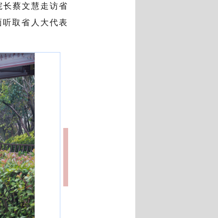
院长蔡文慧走访省
面听取省人大代表