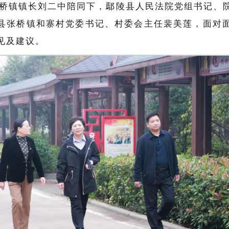
在张桥镇镇长刘二中陪同下，鄢陵县人民法院党组书记、
县张桥镇和寨村党委书记、村委会主任裴美莲，面对
见及建议。