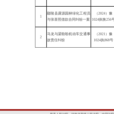
鄢陵县露源园林绿化工程员
（
2024）豫
1
与张喜照借款合同纠纷一案
1024执恢256
马龙与梁盼盼机动车交通事
（
2021）豫
2
故责任纠纷
1024执868号